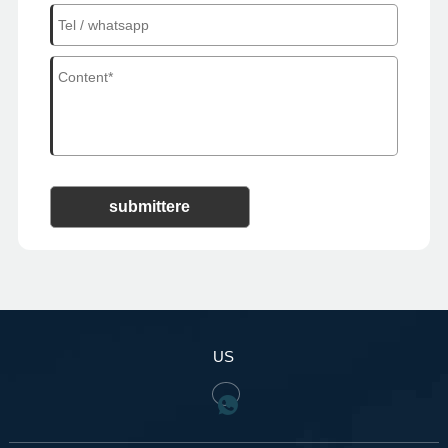
submittere
US