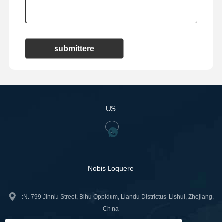
submittere
US
Nobis Loquere
:N. 799 Jinniu Street, Bihu Oppidum, Liandu Districtus, Lishui, Zhejiang,
China