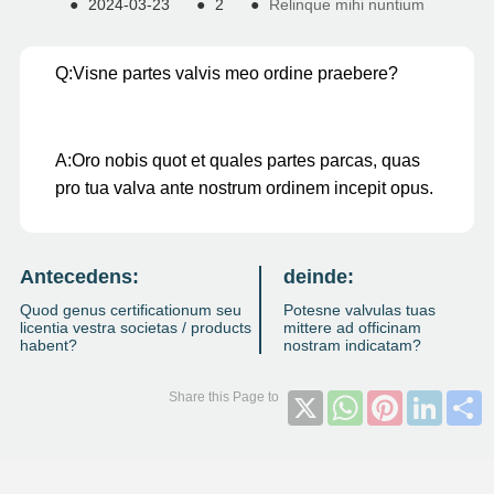
●
2024-03-23
●
2
●
Relinque mihi nuntium
Q:
Visne partes valvis meo ordine praebere?
A:
Oro nobis quot et quales partes parcas, quas
pro tua valva ante nostrum ordinem incepit opus.
Antecedens:
deinde:
Quod genus certificationum seu
Potesne valvulas tuas
licentia vestra societas / products
mittere ad officinam
habent?
nostram indicatam?
X
WhatsApp
Pinterest
Linked
S