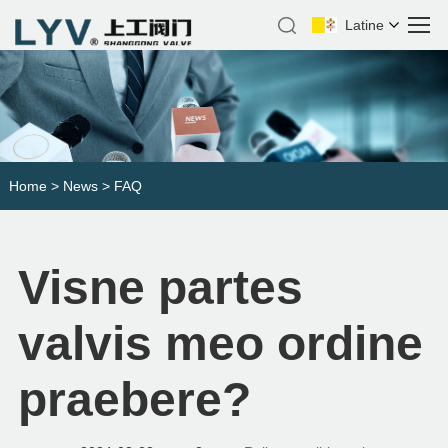
Latine
Home
>
News
>
FAQ
Visne partes
valvis meo ordine
praebere?