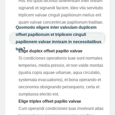
Hoc est quod dicimus differentiam inter lineam
signandi et signandi faciem. Ideo vita servitutis
triplicem valvae cinguli papilionum melius erit
quam valvae concentricae papilionum traditae.
Quomodo eligere inter valvulam duplicem
offset papilionum et triplicem cinguli
papilionem valvae innixam in necessitatibus
tuis?
Elige duplex offset papilio valvae
Si condiciones operationis tuae sunt normales
temperies, media pressio, et non valde mordax
(qualia copia aquae urbanae, aqua circulatio,
systemata evacuationis), et bona operando et
oeconomia obsignando persequeris, certa et
sumptuosa electio est.
Elige triplex offset papilio valvae
Cum operandi condiciones tuas involvunt altas