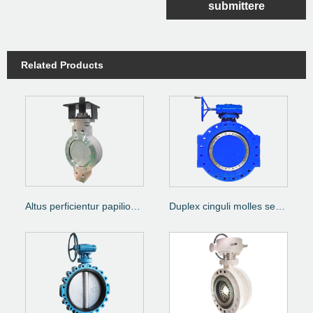
submittere
Related Products
Altus perficientur papilionem valvae
Duplex cinguli molles sedentes Gloria Valvae