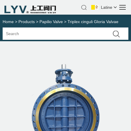
Latine
Home
>
Products
>
Papilio Valve
> Triplex cinguli Gloria Valvae