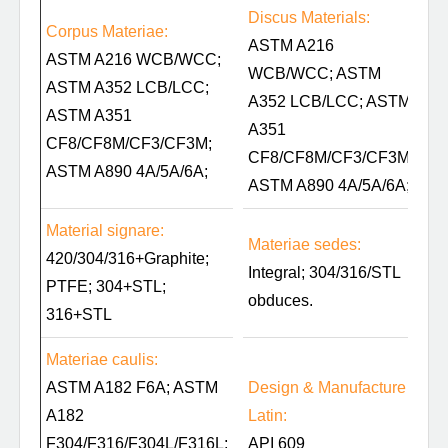
Discus Materials:
Corpus Materiae:
ASTM A216
ASTM A216 WCB/WCC;
WCB/WCC; ASTM
ASTM A352 LCB/LCC;
A352 LCB/LCC; ASTM
ASTM A351
A351
CF8/CF8M/CF3/CF3M;
CF8/CF8M/CF3/CF3M;
ASTM A890 4A/5A/6A;
ASTM A890 4A/5A/6A;
Material signare:
Materiae sedes:
420/304/316+Graphite;
Integral; 304/316/STL
PTFE; 304+STL;
obduces.
316+STL
Materiae caulis:
ASTM A182 F6A; ASTM
Design & Manufacture
A182
Latin:
F304/F316/F304L/F316L;
API 609