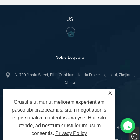
US
Nobis Loquere
:N. 799 Jinniu Street, Bihu Oppidum, Liandu Districtus, Lishui, Zhejiang,
China
X
+86-18967740566
Tel:
Crusulis utimur ut meliorem experientiam
sales02@gntvalve.com
:
pasco tibi praebeamus, situm negotiationis
et personalize contentus analyse. Hoc situ
utendo, ad nostrum crustulorum usum
Copyright © 2024 Zhejiang Liangyi Valve Co., Ltd. All Rights
consentis.
Privacy Policy
Reserved.
Links
Sitemap
RSS
XML
Privacy Policy
|
|
|
|
|