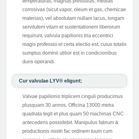
temperaturas, magnas pressuras, medias
corrosivas (sicut vapor, oleum et gas, chemicae
materias), vel absolutam nullam lacus, longam
servitutem vitam et sustentationem liberorum
requirunt, valvula papilionis tria eccentrici
magis professio et certa electio est, cuius totalis
sumptus dominii utilior est in condicionibus
duris operandi.
Cur valvulae LYV®️ eligunt;
Valvae papilionis triplicem cinguli producimus
plusquam 30 annos. Officina 13000 metra
quadrata tegit et plus quam 50 machinas CNC
antecedens possidebit. Manipulus fabrum &
productionis nostri fac ordinem tuum cum