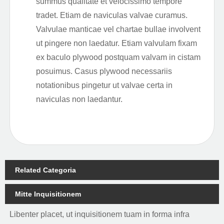
summus qualitate et velocissimo tempore
tradet. Etiam de naviculas valvae curamus.
Valvulae manticae vel chartae bullae involvent
ut pingere non laedatur. Etiam valvulam fixam
ex baculo plywood postquam valvam in cistam
posuimus. Casus plywood necessariis
notationibus pingetur ut valvae certa in
naviculas non laedantur.
Related Categoria
Mitte Inquisitionem
Libenter placet, ut inquisitionem tuam in forma infra