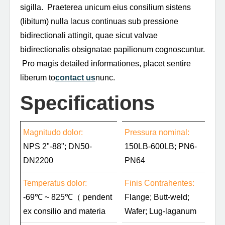
sigilla. Praeterea unicum eius consilium sistens
(libitum) nulla lacus continuas sub pressione
bidirectionali attingit, quae sicut valvae
bidirectionalis obsignatae papilionum cognoscuntur.
Pro magis detailed informationes, placet sentire
liberum to
contact us
nunc.
Specifications
Magnitudo dolor:
Pressura nominal:
NPS 2"-88"; DN50-
150LB-600LB; PN6-
DN2200
PN64
Temperatus dolor:
Finis Contrahentes:
-69℃ ~ 825℃（ pendent
Flange; Butt-weld;
ex consilio and materia
Wafer; Lug-laganum