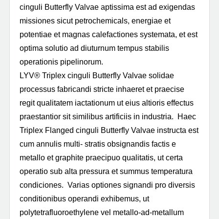
cinguli Butterfly Valvae aptissima est ad exigendas
missiones sicut petrochemicals, energiae et
potentiae et magnas calefactiones systemata, et est
optima solutio ad diuturnum tempus stabilis
operationis pipelinorum.
LYV®️ Triplex cinguli Butterfly Valvae solidae
processus fabricandi stricte inhaeret et praecise
regit qualitatem iactationum ut eius altioris effectus
praestantior sit similibus artificiis in industria. Haec
Triplex Flanged cinguli Butterfly Valvae instructa est
cum annulis multi- stratis obsignandis factis e
metallo et graphite praecipuo qualitatis, ut certa
operatio sub alta pressura et summus temperatura
condiciones. Varias optiones signandi pro diversis
conditionibus operandi exhibemus, ut
polytetrafluoroethylene vel metallo-ad-metallum