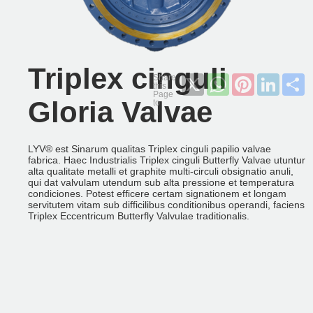
Triplex cinguli
X
WhatsApp
Pinterest
LinkedI
S
Gloria Valvae
LYV®️ est Sinarum qualitas Triplex cinguli papilio valvae
fabrica. Haec Industrialis Triplex cinguli Butterfly Valvae utuntur
alta qualitate metalli et graphite multi-circuli obsignatio anuli,
qui dat valvulam utendum sub alta pressione et temperatura
condiciones. Potest efficere certam signationem et longam
servitutem vitam sub difficilibus conditionibus operandi, faciens
Triplex Eccentricum Butterfly Valvulae traditionalis.